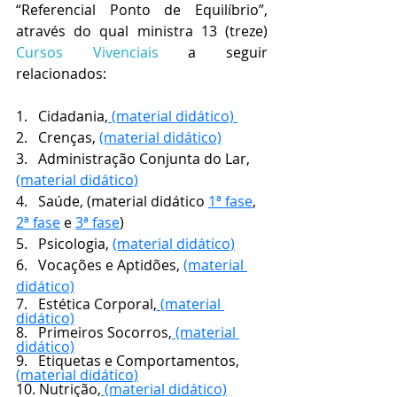
“Referencial Ponto de Equilíbrio”, 
através do qual ministra 13 (treze) 
Cursos Vivenciais
 a seguir 
relacionados:
1.   Cidadania,
 (material didático)
2.   Crenças, 
(material didático)
3.   Administração Conjunta do Lar, 
(material didático)
4.   Saúde, (material didático 
1ª fase
, 
2ª fase
 e 
3ª fase
) 
5.   Psicologia, 
(material didático)
6.   Vocações e Aptidões, 
(material 
didático)
7.   Estética Corporal,
 (material 
didático)
8.   Primeiros Socorros,
 (material 
didático)
9.   Etiquetas e Comportamentos, 
(material didático)
10. Nutrição,
 (material didático)