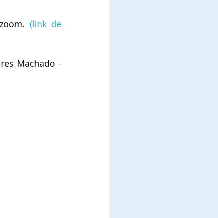
 zoom. 
(link de 
ires Machado - 