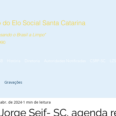
do Elo Social Santa Catarina
sando o Brasil a Limpo"
990
SB
História
Diretoria
Autoridades Notificadas
CSRP-SC
LZS
Gravações
 abr. de 2024
1 min de leitura
Jorge Seif- SC, agenda 