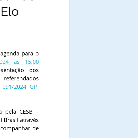
 Elo
Senador Jorge Seif do SC, agenda para o 
24 as 15:00 
sentação dos 
 referendados 
º 091/2024 GP-
a pela CESB – 
 Brasil através 
 acompanhar de 