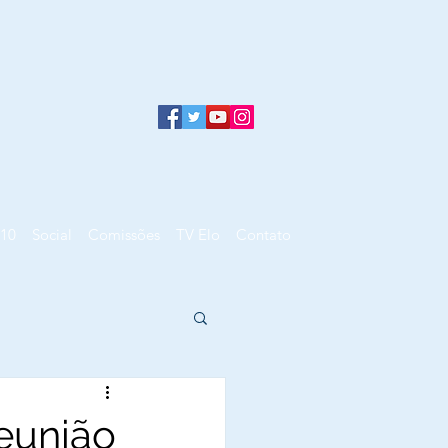
10
Social
Comissões
TV Elo
Contato
reunião