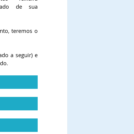
hado de sua 
nto, teremos o 
do a seguir) e 
ado.