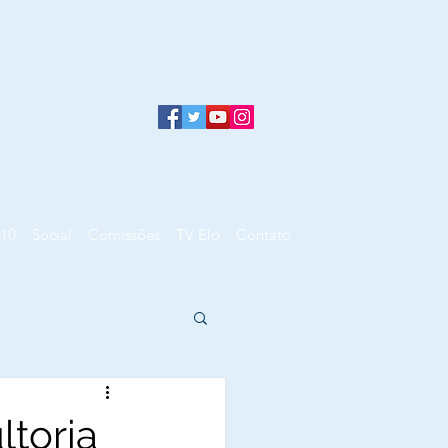
10
Social
Comissões
TV Elo
Contato
ltoria