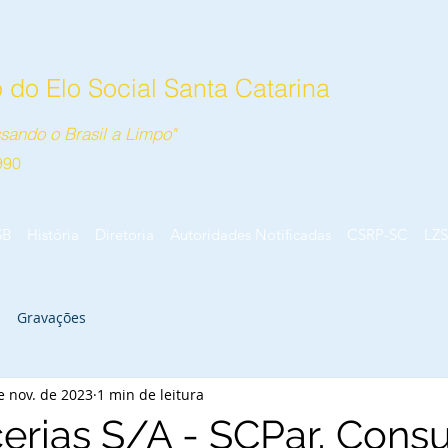
do Elo Social Santa Catarina
sando o Brasil a Limpo"
990
SB
História
Diretoria
Autoridades Notificadas
CSRP-SC
LZS
Gravações
e nov. de 2023
1 min de leitura
erias S/A - SCPar, Consu