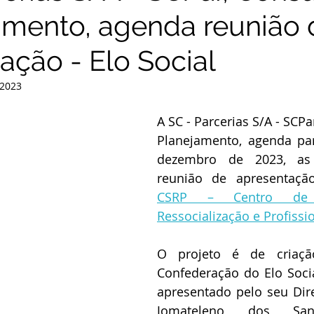
amento, agenda reunião 
ação - Elo Social
 2023
A SC - Parcerias S/A - SCPar
Planejamento, agenda par
dezembro de 2023, as 1
reunião de apresentaç
CSRP – Centro de So
Ressocialização e Profissi
O projeto é de criaçã
Confederação do Elo Social
apresentado pelo seu Dire
Jomateleno dos Sant