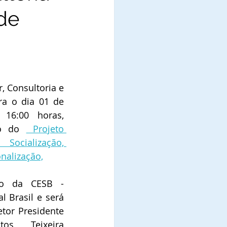
de
, Consultoria e 
a o dia 01 de 
6:00 horas,  
ão do 
 Projeto 
cialização, 
onalização,
o da CESB - 
 Brasil e será 
tor Presidente 
os Teixeira 