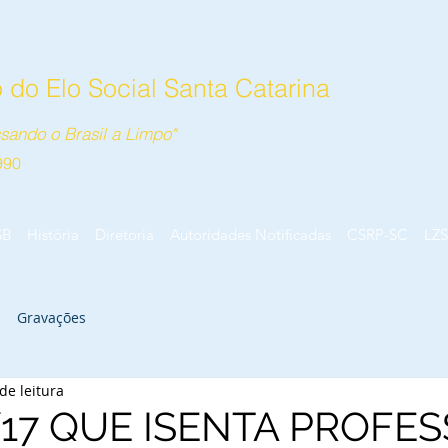
do Elo Social Santa Catarina
sando o Brasil a Limpo"
990
SB
História
Diretoria
Autoridades Notificadas
CSRP-SC
LZS
Gravações
de leitura
/17 QUE ISENTA PROFE