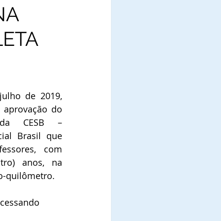
NA
LETA
ulho de 2019, 
aprovação do 
 da CESB – 
al Brasil que 
essores, com 
ro) anos, na 
-quilômetro. 
acessando 