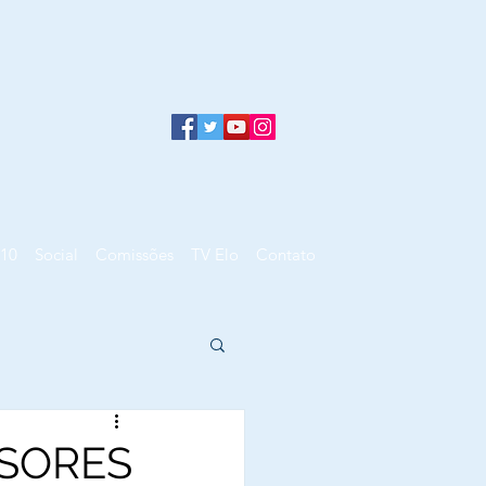
10
Social
Comissões
TV Elo
Contato
SSORES