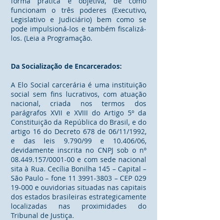
forma prática e objetiva, de como
funcionam o três poderes (Executivo,
Legislativo e Judiciário) bem como se
pode impulsioná-los e também fiscalizá-
los. (Leia a Programação.
Da Socialização de Encarcerados:
A Elo Social carcerária é uma instituição
social sem fins lucrativos, com atuação
nacional, criada nos termos dos
parágrafos XVII e XVIII do Artigo 5º da
Constituição da República do Brasil, e do
artigo 16 do Decreto 678 de 06/11/1992,
e das leis 9.790/99 e 10.406/06,
devidamente inscrita no CNPJ sob o nº
08.449.157/0001-00 e com sede nacional
sita à Rua. Cecília Bonilha 145 – Capital –
São Paulo – fone 11 3991-3803 – CEP 029
19-000 e ouvidorias situadas nas capitais
dos estados brasileiras estrategicamente
localizadas nas proximidades do
Tribunal de Justiça.