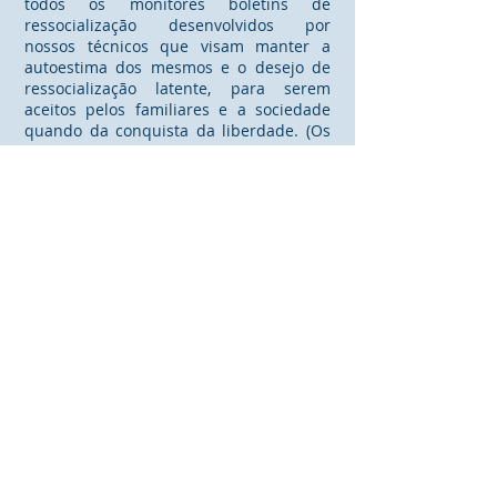
todos os monitores boletins de
ressocialização desenvolvidos por
nossos técnicos que visam manter a
autoestima dos mesmos e o desejo de
ressocialização latente, para serem
aceitos pelos familiares e a sociedade
quando da conquista da liberdade. (Os
monitores tem a obrigação de fazer com
que estes boletins passem de cela em
cela para serem lidos por todos os
encarcerados de seu raio ou ala)
Da ressocialização pela Fé: Todo ser
humano quando atravessa suas maiores
dificuldades vê sua fé ser multiplicada,
fato indiscutível e inquestionável
mundialmente e que pode ser
constatado na abertura de todas as
caixas pretas de aeronaves que caíram,
sendo sempre as ultimas palavras dos
pilotos antes da morte “Ai meus Deus” e
desta forma não poderíamos desprezar
tal forma de ressocialização que é a
ressocialização pelo poder da fé.