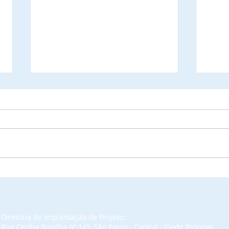
FECAM Federação de
As P
Consórcios/ Municípios de
Sant
SC é notificada sobre a
ofic
prioridade para indicar
part
representante a ocupar
Laur
Diretoria de Implantação de Projeto:
lugar à Mesa de
Com
Rua Cecília Bonilha nº 145, São Paulo - Capital - (Sede Própria)