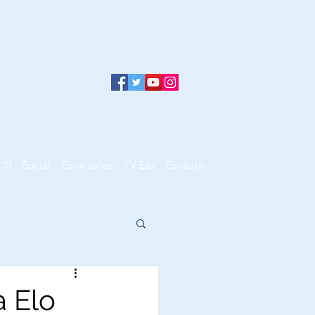
10
Social
Comissões
TV Elo
Contato
 Elo