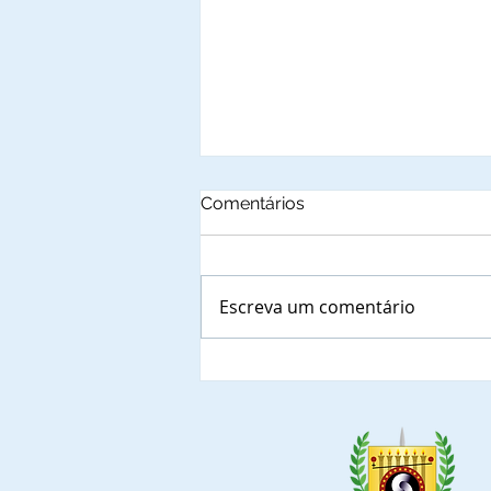
Comentários
Escreva um comentário
Autoridades municipais do
Estado de Santa Catarina
que, confirmaram a
presença nas solenidades
de outorga de Títulos de
Comendadores e