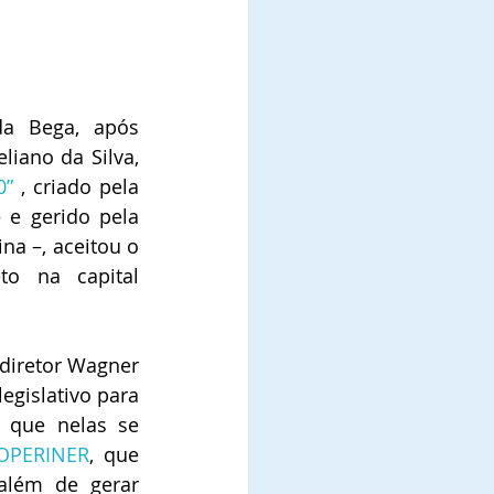
da Bega, após 
ano da Silva, 
0”
 , criado pela 
 e gerido pela 
na –, aceitou o 
o na capital 
iretor Wagner 
egislativo para 
 que nelas se 
OPERINER
, que 
além de gerar 