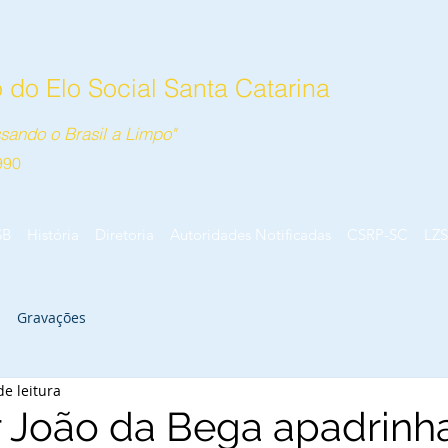
do Elo Social Santa Catarina
sando o Brasil a Limpo"
990
SB
História
Diretoria
Autoridades Notificadas
CSRP-SC
LZS
Gravações
de leitura
 João da Bega apadrinha