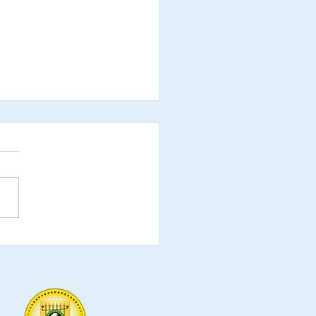
refeituras do Estado de
a Catarina, são
ialmente convidadas a
icipar da Cerimônia de
eação de
endadores e