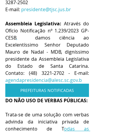
3287-2502
E-mail: 
presidente@tjsc.jus.br
Assembleia Legislativa:
 Através do 
Ofício Notificação nº 1.239/2023 GP-
CESB
,
  damos ciência ao 
Excelentíssimo Senhor Deputado 
Mauro de Nadal - MDB, digníssimo 
presidente da Assembleia Legislativa 
do Estado de Santa Catarina. 
Contato: (48) 3221-2702 - E-mail: 
agendapresidencia@alesc.sc.gov.b
PREFEITURAS NOTIFICADAS
DO NÃO USO DE VERBAS PÚBLICAS:
Trata-se de uma solução com verbas 
advinda da iniciativa privada de 
conhecimento de T
odas as 