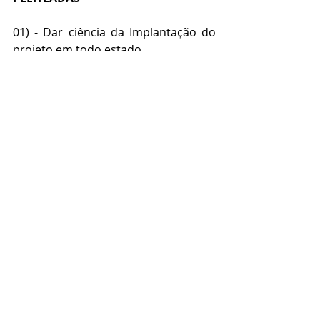
01) - Dar ciência da Implantação do 
projeto em todo estado.
02) - Apresentação das vantagens 
para as prefeituras e os munícipes.
03) - Esclarecimentos sobre dúvidas 
técnicas, jurídicas e legislativas.
04) - Apresentação da logística de 
Implantação. 
05) – Apresentação dos protocolos, 
contrapartidas e critérios de 
implantação.
Nos colocamos a disposição para 
todos os esclarecimentos que se 
fizerem necessários através de 
nossos procuradores do estado a 
seguir relacionados.