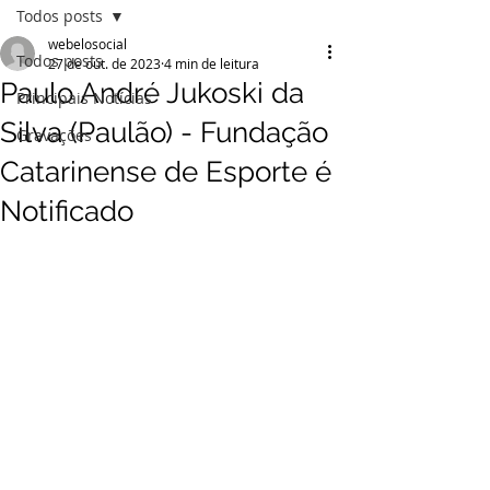
Todos posts
webelosocial
Todos posts
27 de out. de 2023
4 min de leitura
Paulo André Jukoski da
Principais Notícias
Silva (Paulão) - Fundação
Gravações
Catarinense de Esporte é
Notificado