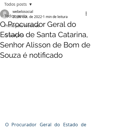
Todos posts
webelosocial
Todos posts
20 de out. de 2022
1 min de leitura
O Procurador Geral do
Principais Notícias
Estado de Santa Catarina,
Gravações
Senhor Alisson de Bom de
Souza é notificado
O Procurador Geral do Estado de 