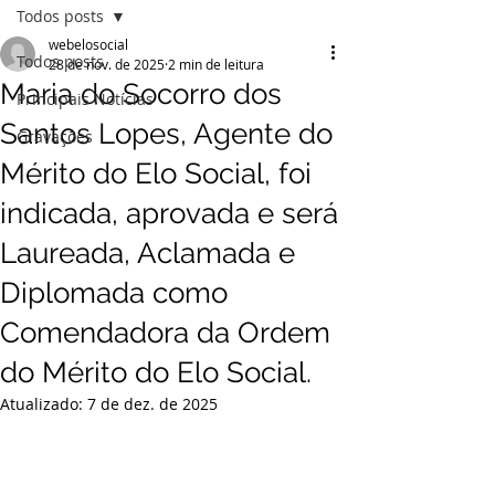
Todos posts
webelosocial
Todos posts
28 de nov. de 2025
2 min de leitura
Maria do Socorro dos
Principais Notícias
Santos Lopes, Agente do
Gravações
Mérito do Elo Social, foi
indicada, aprovada e será
Laureada, Aclamada e
Diplomada como
Comendadora da Ordem
do Mérito do Elo Social.
Atualizado:
7 de dez. de 2025