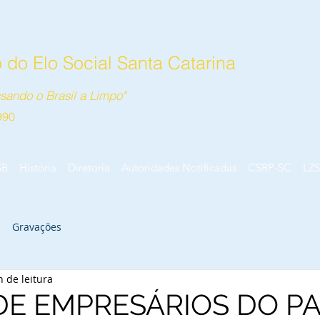
do Elo Social Santa Catarina
sando o Brasil a Limpo"
990
SB
História
Diretoria
Autoridades Notificadas
CSRP-SC
LZS
Gravações
n de leitura
DE EMPRESÁRIOS DO P