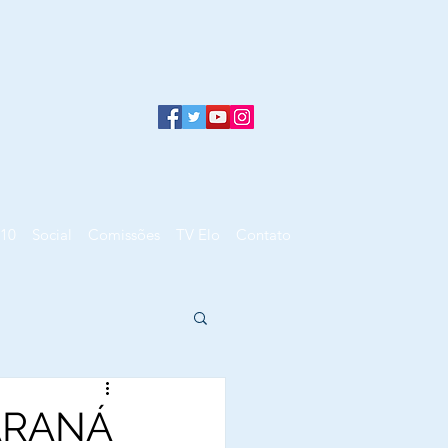
10
Social
Comissões
TV Elo
Contato
ARANÁ