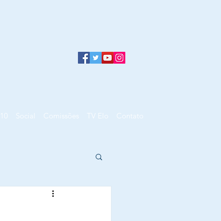
10
Social
Comissões
TV Elo
Contato