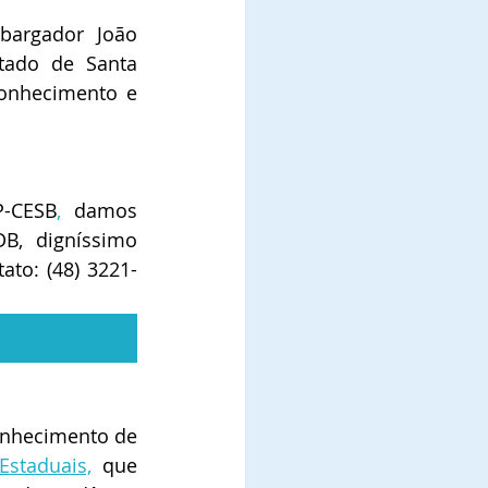
bargador  João 
tado de Santa 
onhecimento e 
P-CESB
,
  damos 
, digníssimo 
ato: (48) 3221-
onhecimento de 
Estaduais,
 que 