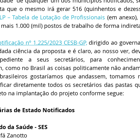
idade  de qualquer um dos municípios notificados, sed
ta que o mesmo irá gerar 516 (quinhentos e dezess
LP – Tabela de Lotação de Profissionais 
(em anexo),  
 mais 1.000 (mil) postos de trabalho de forma indiret
otificação nº 1.225/2023 CESB-GP,
 dirigido ao governa
da ciência da proposta e é claro, ao nosso ver, dev
ediente a seus secretários, para conhecimen
m, como no Brasil as coisas politicamente não andam
brasileiros gostaríamos que andassem, tomamos 
ficar diretamente todos os secretários das pastas q
reto na implantação do projeto conforme segue:
rias de Estado Notificados
do da Saúde - SES
fá Zanotto