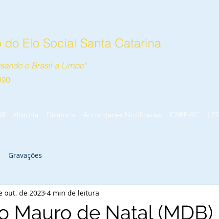
do Elo Social Santa Catarina
sando o Brasil a Limpo"
990
SB
História
Diretoria
Autoridades Notificadas
CSRP-SC
LZS
Gravações
e out. de 2023
4 min de leitura
o Mauro de Natal (MDB)