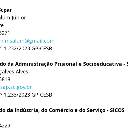
Scpar
alum Júnior
te
-3271
amimsalum@gmail.com
nº 1.232/2023 GP-CESB
do da Administração Prisional e Socioeducativa -
çalves Alves
-5818
sap.sc.gov.br
nº 1.233/2023 GP-CESB
do da Indústria, do Comércio e do Serviço - SICOS
-4229