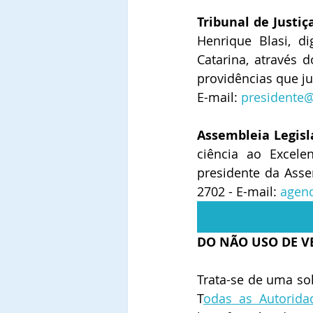
Tribunal de Justiç
Henrique Blasi, d
Catarina, através 
providências que ju
E-mail: 
presidente@t
Assembleia Legisl
ciência ao Excel
presidente da Assem
2702 - E-mail: 
agend
DO NÃO USO DE V
Trata-se de uma so
T
odas as Autorida