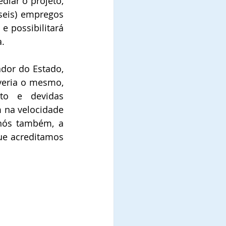
iar o projeto, 
eis) empregos 
e possibilitará 
a.
dor do Estado, 
eria o mesmo,  
to e devidas 
 na velocidade 
nós também, a 
ue acreditamos 