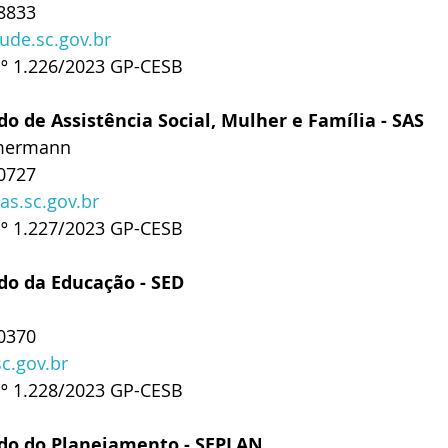
-8833
de.sc.gov.br
nº 1.226/2023 GP-CESB
do de Assistência Social, Mulher e Família - SAS
mmermann
-0727
as.sc.gov.br
nº 1.227/2023 GP-CESB
do da Educação - SED
-0370
c.gov.br
nº 1.228/2023 GP-CESB
ado do Planejamento - SEPLAN