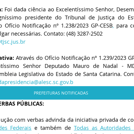
a:
 Foi dada ciência ao Excelentíssimo Senhor, Desem
igníssimo presidente do Tribunal de Justiça do Es
do Ofício Notificação nº 1.238/2023 GP-CESB
,
 para c
lgar necessárias. Contato: (48) 3287-2502
jsc.jus.br
ativa:
 Através do Ofício Notificação nº 1.239/2023 G
entíssimo Senhor Deputado Mauro de Nadal - MDB
bleia Legislativa do Estado de Santa Catarina. Cont
apresidencia@alesc.sc.gov.b
PREFEITURAS NOTIFICADAS
ERBAS PÚBLICAS:
lução com verbas advinda da iniciativa privada de c
des Federais
 e também de 
Todas as Autoridades 