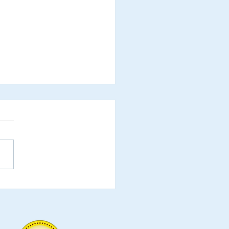
refeituras do Estado de
a Catarina, são
ialmente convidadas a
icipar da Cerimônia de
eação de