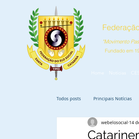
Federação 
"Movimento Pas
Fundado em 1
Home
Notícias
CE
Todos posts
Principais Notícias
webelosocial
14 d
Catarine