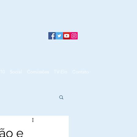
10
Social
Comissões
TV Elo
Contato
são e