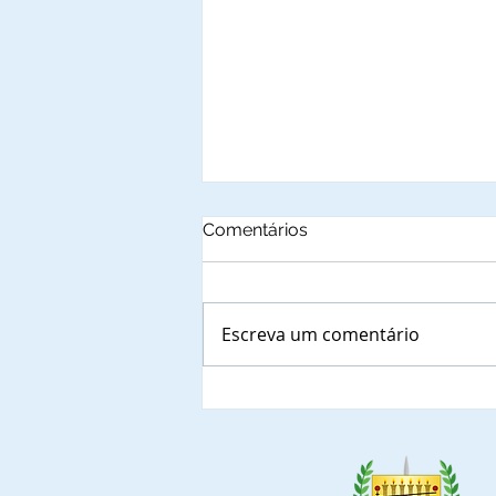
Comentários
Escreva um comentário
Autoridades municipais do
Estado de Santa Catarina
que, confirmaram a
presença nas solenidades
de outorga de Títulos de