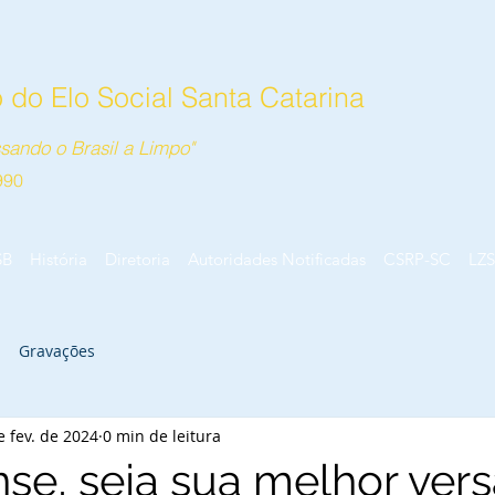
do Elo Social Santa Catarina
sando o Brasil a Limpo"
990
SB
História
Diretoria
Autoridades Notificadas
CSRP-SC
LZS
Gravações
e fev. de 2024
0 min de leitura
nse, seja sua melhor ver