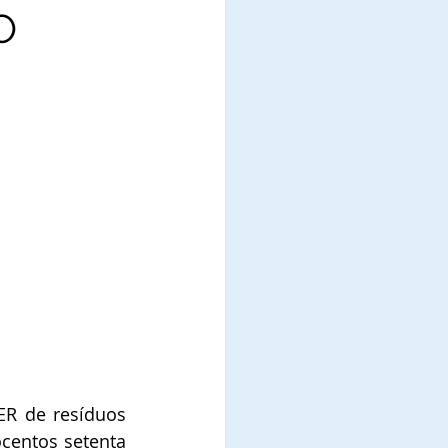
O
R de resíduos 
ocentos setenta 