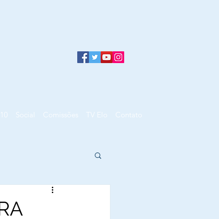
10
Social
Comissões
TV Elo
Contato
RA