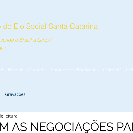
do Elo Social Santa Catarina
sando o Brasil a Limpo"
990
SB
História
Diretoria
Autoridades Notificadas
CSRP-SC
LZS
Gravações
e leitura
M AS NEGOCIAÇÕES PA