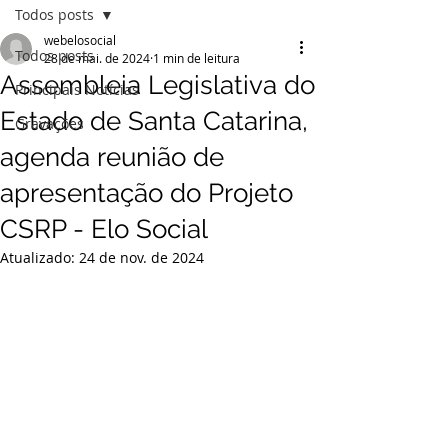
Todos posts
webelosocial
Todos posts
28 de mai. de 2024
1 min de leitura
Assembleia Legislativa do
Principais Notícias
Estado de Santa Catarina,
Gravações
agenda reunião de
apresentação do Projeto
CSRP - Elo Social
Atualizado:
24 de nov. de 2024